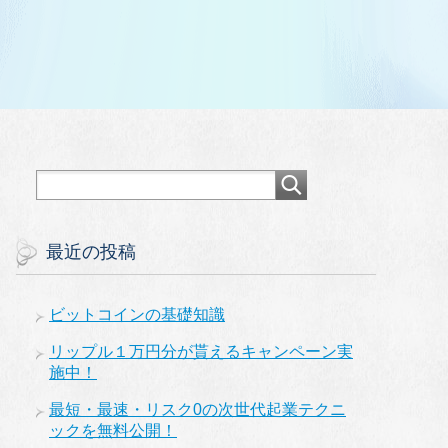
最近の投稿
ビットコインの基礎知識
リップル１万円分が貰えるキャンペーン実
施中！
最短・最速・リスク0の次世代起業テクニ
ックを無料公開！