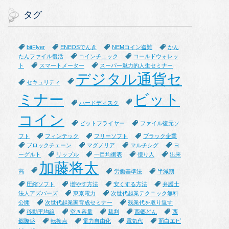
タグ
bitFlyer
ENEOSでんき
NEMコイン盗難
かん
たんファイル復活
コインチェック
コールドウォレッ
ト
スマートメーター
スーパー魅力的人生セミナー
デジタル通貨セ
セキュリティ
ミナー
ビット
ハードディスク
コイン
ビットフライヤー
ファイル復元ソ
フト
フィンテック
フリーソフト
ブラック企業
ブロックチェーン
マグノリア
マルチシグ
ヨ
ーグルト
リップル
一目均衡表
億り人
出来
加藤将太
高
労働基準法
半減期
圧縮ソフト
増やす方法
安くする方法
弁護士
法人アズバーズ
東京電力
次世代起業テクニック無料
公開
次世代起業家育成セミナー
残業代を取り返す
移動平均線
空き容量
裁判
西郷どん
西
郷隆盛
転換点
電力自由化
電気代
面白エピ