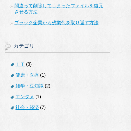
間違って削除してしまったファイルを復元
させる方法
ブラック企業から残業代を取り返す方法
カテゴリ
ＩＴ
(3)
健康・医療
(1)
雑学・豆知識
(2)
エンタメ
(1)
社会・経済
(7)