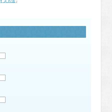
イズ方法
」